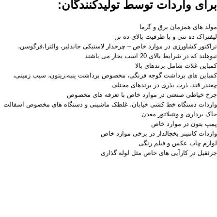
برای واردات توسط تولیدکنندگان:
مولد های همزمان برق و گرما
لیفتراک ده تنی و با ظرفیت بالای ده تن
تراکتور کشاورزی در موارد خاص – چرخدار لاستیکی جاندلیر، والترا،فرگوسن،
نیوهلند که در شرایط بالای 20 اسب بخار می باشند
کمباین غلات شامل برندهای بالا
کمباین های برداشت گوجه فرنگی، مخصوص برداشت پنبه،زیتون، سیب زمینی،
چغندر قند، ذرت بذری در برندهای مختلف
چرخ خیاطی صنعتی در موارد خاص با تعرفه های مخصوص
واردات دستگاه خط کشی خیابان، غلطک ماشینی و دستگاه های مخصوص آسفالت
خاک برداری و ونتیلاتور معدن
پمپ بتون در موارد خاص
واردات کانتینر یخچالدار در برخی موارد خاص
لوازم چاپ عکس و فیلم رنگی
جرثقیل در کارآیی های خاص مثل لوله گذاری