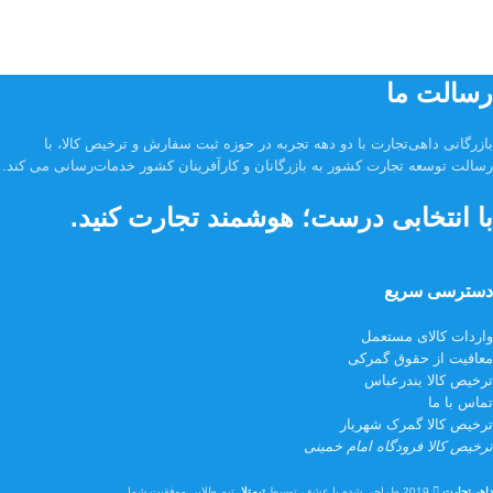
رسالت ما
بازرگانی داهی‌تجارت با دو دهه تجربه در حوزه ثبت سفارش و ترخیص کالا، با
رسالت توسعه تجارت کشور به بازرگانان و کارآفرینان کشور خدمات‌رسانی می کند.
با انتخابی درست؛ هوشمند تجارت کنید.
دسترسی سریع
واردات کالای مستعمل
معافیت از حقوق گمرکی
ترخیص کالا بندرعباس
تماس با ما
ترخیص کالا گمرک شهریار
ترخیص کالا فرودگاه امام خمینی
داهی‌تجارت
2019 طراحی شده با عشق، توسط
تیم‌تِلا
. تیمِ طلایی موفقیت شما.