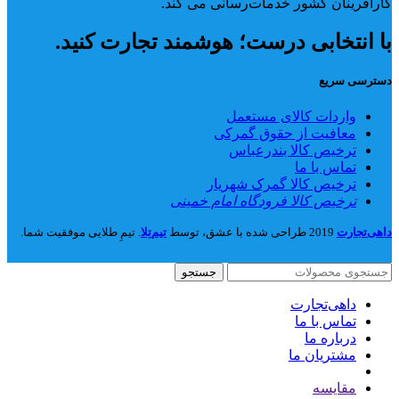
کارآفرینان کشور خدمات‌رسانی می کند.
با انتخابی درست؛ هوشمند تجارت کنید.
دسترسی سریع
واردات کالای مستعمل
معافیت از حقوق گمرکی
ترخیص کالا بندرعباس
تماس با ما
ترخیص کالا گمرک شهریار
ترخیص کالا فرودگاه امام خمینی
داهی‌تجارت
2019 طراحی شده با عشق، توسط
تیم‌تِلا
. تیمِ طلایی موفقیت شما.
جستجو
داهی‌تجارت
تماس با ما
درباره ما
مشتریان ما
مقايسه