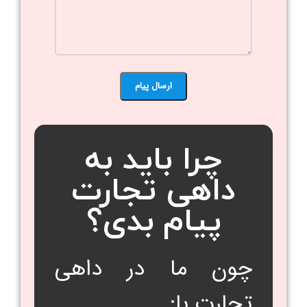
چرا باید به
داهی تجارت
پیام بدی؟
چون ما در داهی
تجارت با: