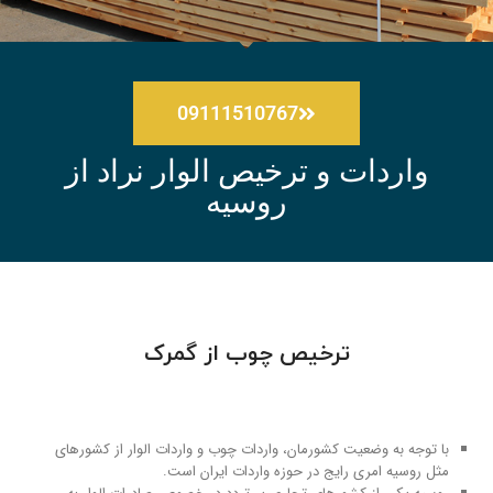
09111510767
واردات و ترخیص الوار نراد از
روسیه
ترخیص چوب از گمرک
با توجه به وضعیت کشورمان، واردات چوب و واردات الوار از کشورهای
مثل روسیه امری رایج در حوزه واردات ایران است.