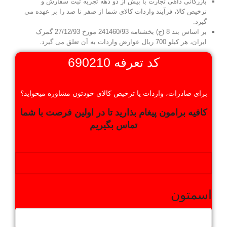
بازرگانی داهی تجارت با بیش از دو دهه تجربه ثبت سفارش و
ترخیص کالا، فرآیند واردات کالای شما از صفر تا صد را بر عهده می
گیرد.
بر اساس بند 8 (ج) بخشنامه 241460/93 مورخ 27/12/93 گمرک
ایران، هر کیلو 700 ريال عوارض واردات به آن تعلق می گیرد.
کد تعرفه 690210
برای صادرات، واردات یا ترخیص کالای خودتون مشاوره میخواید؟
کافیه برامون پیغام بذارید تا در اولین فرصت با شما
تماس بگیریم
اسمتون