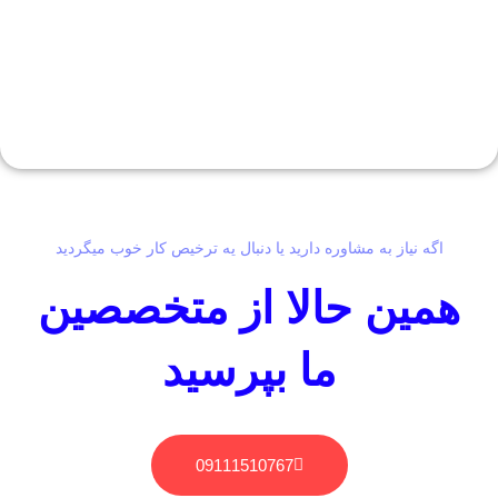
اگه نیاز به مشاوره دارید یا دنبال یه ترخیص کار خوب میگردید
همین حالا از متخصصین
ما بپرسید
09111510767