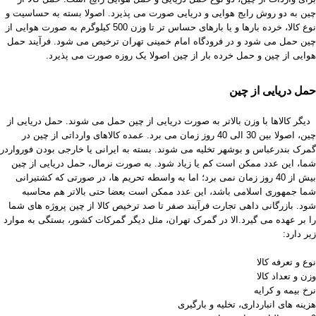
چین به دو روش رایج هوایی و دریایی صورت می پذیرد. اصولا بسته به حساسیت و
نوع کالا، خرده بارها و یا بارهای حساس تر تا وزن 500 کیلوگرم به صورت هوایی از
چین حمل می شود و در فرودگاه امام خمینی تهران ترخیص می شود. فرآیند حمل
هوایی از چین و حمل خرده بار از چین اصولا یک روزه صورت می پذیرد.
حمل دریایی از چین
دیگر کالاها با وزن بالاتر به صورت دریایی از چین حمل می شوند. حمل دریایی از
چین، اصولا بین 30 الی 40 روز زمان می برد. عمده کالاهای وارداتی از چین در
گمرک بندرعباس و بوشهر تخلیه می شوند. بسته به ایرانی یا خارجی بودن فورواردر
شما، این عدد ممکن است کم یا زیاد شود. به صورت نرمال، حمل دریایی از چین
بیش از 40 روز زمان نمی برد؛ اما به واسطه تحریم ها، در صورتی که کشتیرانی
شما جمهوری اسلامی باشد، این عدد ممکن است بعضا حتی بالاتر هم محاسبه
شود. بازرگانی داهی تجارت فرآیند صفر تا صد ترخیص کالا از چین پروژه های شما
را بر عهده می گیرد.الا در گمرک تهران، مثل دیگر گمرکات کشور، بستگی به موارد
زیر دارد:
نوع و تعرفه کالا
وزن و تعداد کالا
نرخ بیمه و کرایه
هزینه های انبارداری، تخلیه و بارگیری