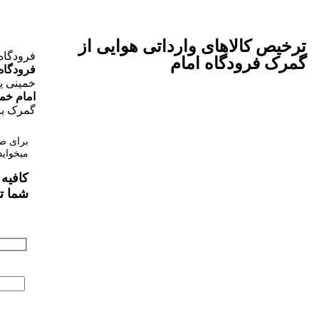
ترخیص کالاهای وارداتی هوایی از
فرودگاه 
گمرک فرودگاه امام
فرودگاه
خمینی ی
امام خم
گمرک بزرگ ایران 
برای صا
میخواید
کافیه 
شما ت