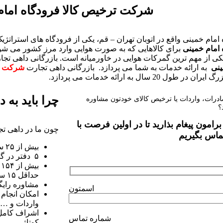
شرکت ترخیص کالا فرودگاه امام
امام خمینی واقع در اتوبان تهران – قم، یکی از فرودگاه های استرات
 امام خمینی
برای کالاهایی که به صورت هوایی وارد مرز کشور می ش
کی از مهم ترین گمرکات هوایی در خاورمیانه است. بازرگانی داهی تجا
ینی
به ارائه خدمات به شما می پردازد. بازرگانی داهی تجارت
شرکت ت
در طول 20 سال به ارائه خدمات می پردازد.
چرا باید به 
درات، واردات یا ترخیص کالای خودتون مشاوره
؟
برامون پیغام بذارید تا در اولین فرصت با
چون ما در داهی تجا
ماس بگیریم
بیش از ۲۵ سال تجربه در امر بازرگانی
۵ دفتر در گمرک‌ها و بنادر مهم کشور
ب
حداقل ۱۵ سال سابقه
مشاوره رایگ
اسمتون
امکان انجام 
واردات و …
اشراف کامل
شماره تماس
کوتاژ