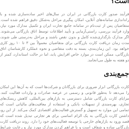
است؟
فرآیند صدور کارت بازرگانی در ایران در سال‌های اخیر ساده‌سازی شده و با
راه‌اندازی سامانه‌های آنلاین، امکان پیگیری مراحل به‌شکل دقیق فراهم شده است.
متقاضیان پس از ثبت‌نام در سامانه جامع تجارت ایران و تکمیل مدارک مورد نیاز،
وارد فرآیند بررسی، راستی‌آزمایی و تأیید اطلاعات توسط اتاق بازرگانی می‌شوند.
اگر مدارک بارگذاری‌شده کامل و بدون نقص باشند و مراحل به‌درستی طی شوند،
مدت زمان دریافت کارت بازرگانی برای متقاضیان معمولاً بین ۳ تا ۱۰ روز کاری
خواهد بود. این زمان‌بندی، بسته به دقت متقاضی و نحوه عملکرد کارشناسان اتاق
بازرگانی، ممکن است در موارد خاص افزایش یابد، اما در حالت استاندارد، کمتر از
دو هفته به طول می‌انجامد.
جمع‌بندی
کارت بازرگانی ابزار ضروری برای بازرگانان و شرکت‌ها است که به آن‌ها این امکان
را می‌دهد تا به‌طور قانونی و رسمی در عرصه صادرات و واردات فعالیت کنند.
مزایای کارت بازرگانی شامل دسترسی به بازارهای بین‌المللی، کاهش ریسک‌های
تجاری، بهره‌مندی از تسهیلات بانکی و استفاده از معافیت‌های مالیاتی است که
تمامی این موارد به تسهیل و گسترش فعالیت‌های اقتصادی کمک می‌کند. از این رو،
داشتن کارت بازرگانی به یک الزام اساسی برای هر تجارتی تبدیل شده است که
قصد ورود به بازارهای خارجی یا توسعه فعالیت‌های خود را دارد. روند دریافت کارت
بازرگانی ساده و شفاف است و با فراهم کردن مدارک مورد نیاز و رعایت شرایط