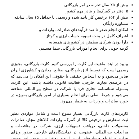
بیش از ۲۵ سال تجربه در امر بازرگانی
۵ دفتر در گمرک‌ها و بنادر مهم کشور
بیش از ۱۵۴ ترخیص کار تایید شده و رسمی با حداقل ۱۵ سال سابقه
مشاوره رایگان
امکان انجام صفر تا صد فرآیند‌های صادرات، واردات و …
اشراف کامل در بحث تسویه حساب ارزی و کوتاژ
دارا بودن شرکای مطمئن در کشور‌های همسایه
گزینه خوبی برای انجام امورات بازرگانی شما هستیم.
بیایید در ابتدا ماهیت این کارت را بررسی کنیم. کارت بازرگانی، مجوزی
رسمی است که توسط اتاق بازرگانی، صنایع، معادن و کشاورزی ایران
صادر می‌شود و به اشخاص حقیقی یا حقوقی این امکان را می‌دهد که
در عرصه‌ی تجارت خارجی، فعالیت قانونی داشته باشند. این کارت،
به‌منزله‌ شناسنامه‌ تجاری فرد یا شرکت در سطح بین‌المللی شناخته
می‌شود و شرط اصلی برای انجام بسیاری از امور بازرگانی به‌ویژه در
حوزه صادرات و واردات به شمار می‌رود.
کاربردهای کارت بازرگانی بسیار متنوع است و شامل مواردی نظیر
ثبت سفارش و ترخیص کالا از گمرک، واردات کالاهای مجاز، صادرات
محصولات داخلی، دریافت تسهیلات ارزی، شرکت در مناقصات و
مزایدات بین‌المللی، عضویت در نمایشگاه‌های خارجی، صدور ویزای
تجاری و افتتاح حساب‌های ارزی است. به‌عبارتی، بدون این مجوز،