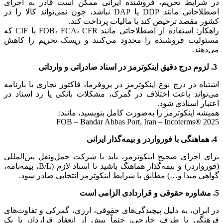
در شرایط تحریم، فروشنده ایرانی ممکن است قادر به اجرای
اصطلاحاتی مانند DDP یا DAP نباشد، چون نمی‌تواند کالا را در
کشور مقصد ترخیص کند یا مالیات پرداخت کند.
راهکار: استفاده از اصطلاحاتی مانند FOB، FCA، CFR یا CIF که
مسئولیت فروشنده را محدود می‌کنند و ریسک تحریم را کاهش
می‌دهند.
3. لزوم درج دقیق اینکوترمز در اسناد صادراتی و وارداتی
اشتباه در درج نوع اینکوترمز در پروفرما، فاکتور تجاری یا بارنامه
می‌تواند باعث اختلاف در گمرک، مشکلات بانکی یا رد اسناد در
اعتبار اسنادی شود.
همیشه اینکوترمز را به‌صورت کامل بنویسید، مانند:
FOB – Bandar Abbas Port, Iran – Incoterms® 2025
4. هماهنگی با فورواردر و بیمه‌گذار ایرانی
برای اجرای صحیح اینکوترمز، باید با شرکت حمل‌ونقل بین‌المللی
(فورواردر) و بیمه‌گذار هماهنگ باشید تا اسناد لازم (B/L، بیمه‌نامه،
گواهی مبدا و…) مطابق با شرایط اینکوترمز انتخابی صادر شود.
5. مشاوره حقوقی و قراردادی الزامی است
در ایران، به دلیل پیچیدگی‌های حقوقی، ارزی، گمرکی و تفاوت‌های
فرهنگی با طرف خارجی، حتماً پیش از انعقاد قرارداد، با یک