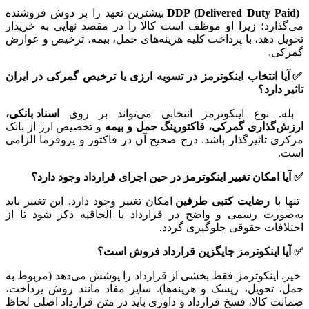
DDP (Delivered Duty Paid)
بیشترین تعهد را بر دوش فروشنده
می‌گذارد؛ زیرا او موظف است کالا را در مقصد نهایی به خریدار
تحویل دهد، با پرداخت کلیه هزینه‌های حمل، بیمه، ترخیص و عوارض
گمرکی.
✅
آیا انتخاب اینکوترمز در تسویه ارزی یا ترخیص گمرکی در ایران
تاثیر دارد؟
بله. نوع اینکوترمز انتخابی می‌تواند بر روی
اسناد بانکی،
ارزش‌گذاری گمرکی، فاکتورینگ حمل و بیمه
و تخصیص ارز از بانک
مرکزی تاثیرگذار باشد. درج صحیح آن در فاکتور و پروفرما الزامی
است.
✅
آیا امکان تغییر اینکوترمز در حین اجرای قرارداد وجود دارد؟
تنها با
رضایت کتبی طرفین
امکان تغییر وجود دارد. این تغییر باید
به‌صورت رسمی و واضح در قرارداد یا الحاقیه ذکر شود تا از
اختلافات حقوقی جلوگیری گردد.
✅ آیا اینکوترمز جایگزین قرارداد فروش است؟
خیر. اینکوترمز فقط بخشی از قرارداد را پوشش می‌دهد (مربوط به
حمل، تحویل، ریسک و هزینه‌ها). سایر مفاد مانند روش پرداخت،
ضمانت کالا، فسخ قرارداد و داوری باید در متن قرارداد اصلی لحاظ