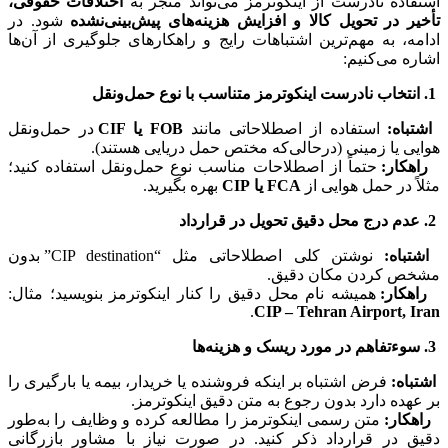
استفاده نادرست از اینکوترمز می‌تواند منجر به
اختلافات حقوقی،
تأخیر در تحویل کالا و افزایش هزینه‌های پیش‌بینی‌نشده
شود. در
ادامه، به مهم‌ترین اشتباهات رایج و راهکارهای جلوگیری از آن‌ها
اشاره می‌کنیم:
1. انتخاب نادرست اینکوترمز متناسب با نوع حمل‌ونقل
اشتباه:
استفاده از اصطلاحاتی مانند
FOB یا CIF
در حمل‌ونقل
هوایی یا زمینی (درحالی‌که مختص حمل دریایی هستند).
راهکار:
حتماً از اصطلاحات مناسب نوع حمل‌ونقل استفاده کنید؛
مثلاً در حمل هوایی از
FCA یا CIP
بهره بگیرید.
2. عدم درج محل دقیق تحویل در قرارداد
اشتباه:
نوشتن کلی اصطلاحاتی مثل “CIP destination” بدون
مشخص کردن مکان دقیق.
راهکار:
همیشه نام محل دقیق را کنار اینکوترمز بنویسید؛ مثال:
.
CIP – Tehran Airport, Iran
3. سوءتفاهم در مورد ریسک و هزینه‌ها
اشتباه:
فرض اشتباه بر اینکه فروشنده یا خریدار، بیمه یا بارگیری را
بر عهده دارد بدون رجوع به متن دقیق اینکوترمز.
راهکار:
متن رسمی اینکوترمز را مطالعه کرده و وظایف را به‌طور
دقیق در قرارداد ذکر کنید. در صورت نیاز با مشاور بازرگانی