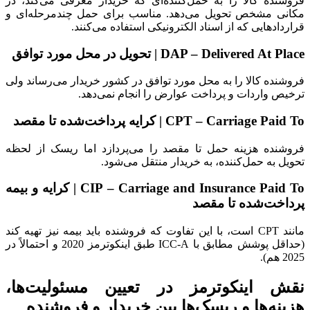
فروشنده کالا را به حمل‌کننده‌ای که خریدار معرفی می‌کند، در
مکانی مشخص تحویل می‌دهد. مناسب برای حمل چندمرحله‌ای و
قراردادهایی که از اسناد الکترونیکی استفاده می‌کنند.
DAP – Delivered At Place | تحویل در محل مورد توافق
فروشنده کالا را به محل مورد توافق در کشور خریدار می‌رساند ولی
ترخیص واردات و پرداخت عوارض را انجام نمی‌دهد.
CPT – Carriage Paid To | کرایه پرداخت‌شده تا مقصد
فروشنده هزینه حمل تا مقصد را می‌پردازد اما ریسک از لحظه
تحویل به حمل‌کننده، به خریدار منتقل می‌شود.
CIP – Carriage and Insurance Paid To | کرایه و بیمه
پرداخت‌شده تا مقصد
مانند CPT است، با این تفاوت که فروشنده باید بیمه نیز تهیه کند
(حداقل پوشش مطابق با ICC-A طبق اینکوترمز 2020 و احتمالاً در
2025 هم).
نقش اینکوترمز در تعیین مسئولیت‌ها،
هزینه‌ها و ریسک‌ها بین خریدار و فروشنده