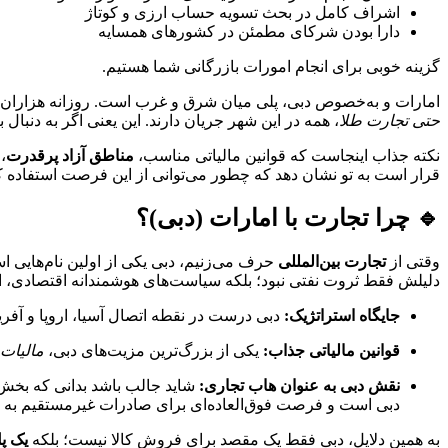
اشراف کامل در بحث تسویه حساب ارزی و کوتاژ
دارا بودن شرکای مطمئن در کشور‌های همسایه
گزینه خوبی برای انجام امورات بازرگانی شما هستیم.
امارات و به‌خصوص دبی، پلی میان شرق و غرب است. روزانه هزاران کانت
حتی تجارت طلا
، همه در این شهر جریان دارند. این یعنی اگر به دنبال
نکته جذاب اینجاست که قوانین مالیاتی مناسب،
مناطق آزاد پرقدرت
،
قرار است به تو نشان دهد که چطور می‌توانی از این فرصت استفاده کنی
🔹 چرا تجارت با امارات (دبی)؟
وقتی از
تجارت بین‌المللی
حرف می‌زنیم، دبی یکی از اولین نام‌هایی ا
دلیلش فقط ثروت نفتی نبود؛ بلکه سیاست‌های هوشمندانه اقتصادی، ا
جایگاه استراتژیک:
دبی درست در نقطه اتصال آسیا، اروپا و آفریقا قرار گرف
قوانین مالیاتی جذاب:
یکی از بزرگ‌ترین مزیت‌های دبی،
مالیات 
نقش دبی به عنوان هاب تجاری:
شاید جالب باشد بدانی که بخش ب
دبی است و فرصت فوق‌العاده‌ای برای صادرات غیرمستقیم به با
به همین دلایل، دبی فقط یک مقصد برای فروش کالا نیست؛ بلکه
یک پ