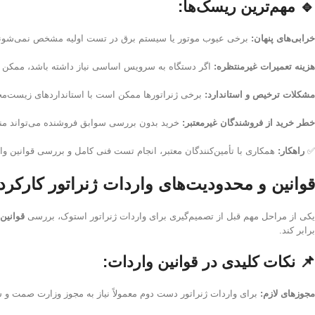
🔹 مهم‌ترین ریسک‌ها:
خرابی‌های پنهان:
برخی عیوب موتور یا سیستم برق در تست اولیه مشخص نمی‌شوند و
هزینه تعمیرات غیرمنتظره:
اگر دستگاه به سرویس اساسی نیاز داشته باشد، ممکن ا
مشکلات ترخیص و استاندارد:
برخی ژنراتورها ممکن است با استانداردهای زیست‌مح
خطر خرید از فروشندگان غیرمعتبر:
خرید بدون بررسی سوابق فروشنده می‌تواند منج
✅
راهکار:
همکاری با تأمین‌کنندگان معتبر، انجام تست فنی کامل و بررسی قوانین وا
قوانین و محدودیت‌های واردات ژنراتور کارکرده
یکی از مراحل مهم قبل از تصمیم‌گیری برای واردات ژنراتور استوک، بررسی
قوانین
برابر کند.
📌 نکات کلیدی در قوانین واردات:
مجوزهای لازم:
برای واردات ژنراتور دست دوم معمولاً نیاز به مجوز وزارت صمت و سا