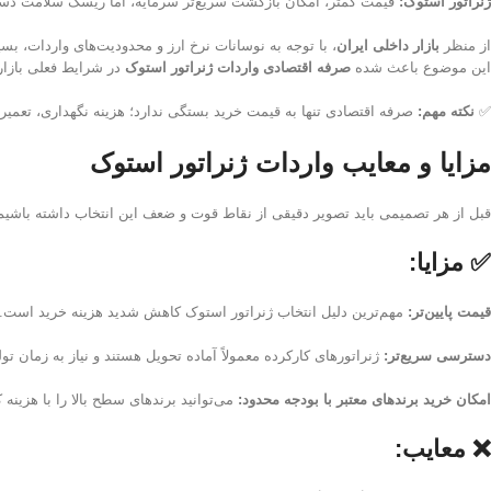
ژنراتور استوک:
قیمت کمتر، امکان بازگشت سریع‌تر سرمایه، اما ریسک سلامت دست
از منظر
بازار داخلی ایران
این موضوع باعث شده
صرفه اقتصادی واردات ژنراتور استوک
در شرایط فعلی بازار
✅
نکته مهم:
صرفه اقتصادی تنها به قیمت خرید بستگی ندارد؛ هزینه نگهداری، تعمیر
مزایا و معایب واردات ژنراتور استوک
قبل از هر تصمیمی باید تصویر دقیقی از نقاط قوت و ضعف این انتخاب داشته باشیم.
✅ مزایا:
قیمت پایین‌تر:
مهم‌ترین دلیل انتخاب ژنراتور استوک کاهش شدید هزینه خرید است.
دسترسی سریع‌تر:
ژنراتورهای کارکرده معمولاً آماده تحویل هستند و نیاز به زمان تولی
امکان خرید برندهای معتبر با بودجه محدود:
می‌توانید برندهای سطح بالا را با هزینه ک
❌ معایب: