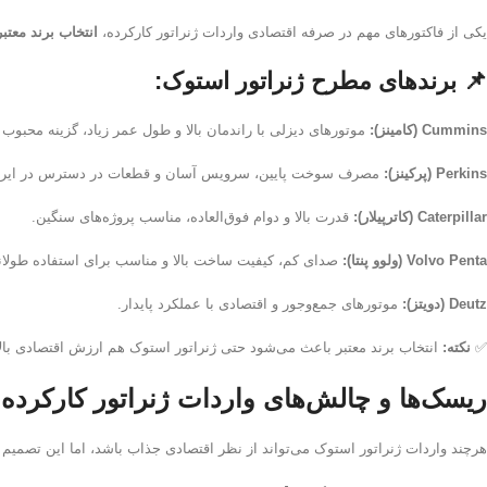
یکی از فاکتورهای مهم در صرفه اقتصادی واردات ژنراتور کارکرده،
انتخاب برند معتبر
📌 برندهای مطرح ژنراتور استوک:
Cummins (کامینز):
موتورهای دیزلی با راندمان بالا و طول عمر زیاد، گزینه محبوب 
Perkins (پرکینز):
مصرف سوخت پایین، سرویس آسان و قطعات در دسترس در ایرا
Caterpillar (کاترپیلار):
قدرت بالا و دوام فوق‌العاده، مناسب پروژه‌های سنگین.
Volvo Penta (ولوو پنتا):
صدای کم، کیفیت ساخت بالا و مناسب برای استفاده طولان
Deutz (دویتز):
موتورهای جمع‌وجور و اقتصادی با عملکرد پایدار.
✅
نکته:
انتخاب برند معتبر باعث می‌شود حتی ژنراتور استوک هم ارزش اقتصادی بالا
ریسک‌ها و چالش‌های واردات ژنراتور کارکرده
هرچند واردات ژنراتور استوک می‌تواند از نظر اقتصادی جذاب باشد، اما این تصمیم 