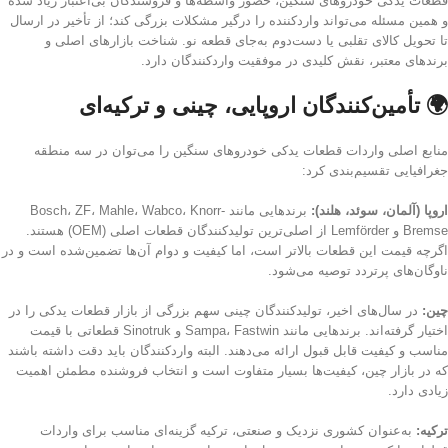
قطعات یدکی خودروهای سنگین، حضور واسطه‌ها و فروشندگان بی‌اعتبار زیاد شده
و همین مسئله می‌تواند واردکننده را درگیر مشکلات بزرگی کند؛ از تأخیر در ارسال
تا تحویل کالای تقلبی یا دست‌دوم به‌جای قطعه نو. شناخت بازارهای اصلی و
برندهای معتبر، نقش کلیدی در موفقیت واردکنندگان دارد.
🌍 تأمین‌کنندگان اروپایی، چینی و ترکیه‌ای
منابع اصلی واردات قطعات یدکی خودروهای سنگین را می‌توان در سه منطقه
جغرافیایی تقسیم‌بندی کرد:
اروپا (آلمان، سوئد، هلند):
برندهایی مانند Bosch، ZF، Mahle، Wabco، Knorr-
Bremse و Lemförder از اصلی‌ترین تولیدکنندگان قطعات اصلی (OEM) هستند.
اگرچه قیمت این قطعات بالاتر است، اما کیفیت و دوام آن‌ها تضمین‌شده است و در
ناوگان‌های پرتردد توصیه می‌شود.
چین:
در سال‌های اخیر، تولیدکنندگان چینی سهم بزرگی از بازار قطعات یدکی را در
اختیار گرفته‌اند. برندهایی مانند Sampa، Fastwin و Sinotruk قطعاتی با قیمت
مناسب و کیفیت قابل قبول ارائه می‌دهند. البته واردکنندگان باید دقت داشته باشند
که در بازار چین، کیفیت‌ها بسیار متفاوت است و انتخاب فروشنده مطمئن اهمیت
زیادی دارد.
ترکیه:
به‌عنوان کشوری نزدیک و صنعتی، ترکیه گزینه‌ای مناسب برای واردات