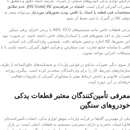
ترخیص لوازم یدکی خودروهای سنگین از گمرک، نیازمند اسناد دقیق و منطبق با
مقررات گمرکی ایران است.
اشتباه در تعرفه‌بندی کالا (HS Code)، عدم تطابق
مشخصات فنی قطعه با اسناد، یا ناقص بودن مجوزهای موردنیاز
می‌تواند منجر به
توقف کالا در گمرک یا حتی ضبط آن شود.
برخی قطعات خاص مانند سیستم‌های ABS، ECU یا برخی اجزای برقی ممکن
است نیاز به اخذ مجوزهای فنی یا استانداردهای خاص داشته باشند. در صورت نبود
این مجوزها، کالا اجازه ترخیص نخواهد یافت. همچنین، واردکنندگان باید آشنایی
کافی با سامانه جامع تجارت، ثبت سفارش، و فرآیند اظهار گمرکی داشته باشند تا با
مشکلات اجرایی مواجه نشوند.
از سوی دیگر، تغییرات مداوم در قوانین واردات و بخشنامه‌های خلق‌الساعه از طرف
سازمان‌های ذی‌ربط، کار را برای واردکنندگان سخت‌تر کرده است. پیگیری روزانه
تغییرات قانونی و داشتن ارتباط مؤثر با مشاوران گمرکی از ملزومات فعالیت
حرفه‌ای در این حوزه است.
معرفی تأمین‌کنندگان معتبر قطعات یدکی
خودروهای سنگین
یکی از مهم‌ترین گام‌ها در فرآیند واردات موفق لوازم یدکی، انتخاب تأمین‌کننده‌ای
قابل‌اعتماد، باتجربه و دارای دسترسی مستقیم به قطعات اصلی است. در بازار