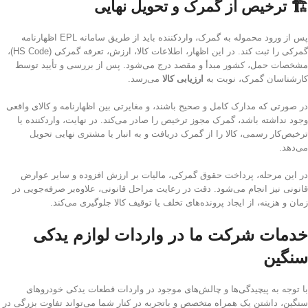
🏗️ ترخیص از گمرک و تحویل نهایی
پس از ورود محموله به گمرک، واردکننده باید از طریق سامانه EPL اظهارنامه
گمرکی را ثبت کند. در این اظهار، اطلاعات کالا، ارزش، تعرفه گمرکی (HS Code)،
مشخصات حمل، کشور مبدأ و مقصد درج می‌شود. پس از بررسی و تأیید توسط
کارشناسان گمرک، نوبت به
ارزیابی کالا
می‌رسد.
در صورتی که مدارک کامل و صحیح باشند، و مغایرتی بین اظهارنامه و کالای واقعی
وجود نداشته باشد، گمرک مجوز ترخیص را صادر می‌کند. در نهایت، واردکننده یا
ترخیص‌کار رسمی، کالا را از گمرک دریافت و به انبار یا مشتری نهایی تحویل
می‌دهد.
در این مرحله، پرداخت حقوق گمرکی، مالیات بر ارزش افزوده و سایر عوارض
قانونی نیز انجام می‌شود. دقت در رعایت مراحل قانونی، علاوه‌بر صرفه‌جویی در
زمان و هزینه، از ایجاد پرونده‌های تخلف یا توقیف کالا جلوگیری می‌کند.
خدمات شرکت ما در واردات لوازم یدکی
سنگین
با توجه به پیچیدگی‌ها و چالش‌های موجود در واردات قطعات یدکی خودروهای
سنگین، داشتن یک همراه متخصص و باتجربه در کنار شما می‌تواند تفاوت بزرگی در