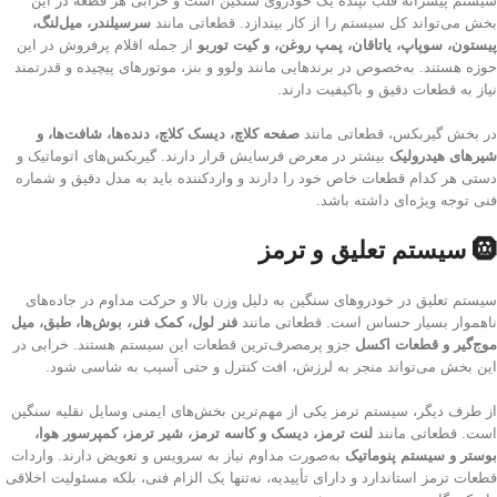
سیستم پیشرانه قلب تپنده یک خودروی سنگین است و خرابی هر قطعه در این
بخش می‌تواند کل سیستم را از کار بیندازد. قطعاتی مانند
سرسیلندر، میل‌لنگ،
پیستون، سوپاپ، یاتاقان، پمپ روغن، و کیت توربو
از جمله اقلام پرفروش در این
حوزه هستند. به‌خصوص در برندهایی مانند ولوو و بنز، موتورهای پیچیده و قدرتمند
نیاز به قطعات دقیق و باکیفیت دارند.
در بخش گیربکس، قطعاتی مانند
صفحه کلاچ، دیسک کلاچ، دنده‌ها، شافت‌ها، و
شیرهای هیدرولیک
بیشتر در معرض فرسایش قرار دارند. گیربکس‌های اتوماتیک و
دستی هر کدام قطعات خاص خود را دارند و واردکننده باید به مدل دقیق و شماره
فنی توجه ویژه‌ای داشته باشد.
🛞 سیستم تعلیق و ترمز
سیستم تعلیق در خودروهای سنگین به دلیل وزن بالا و حرکت مداوم در جاده‌های
ناهموار بسیار حساس است. قطعاتی مانند
فنر لول، کمک فنر، بوش‌ها، طبق، میل
موج‌گیر و قطعات اکسل
جزو پرمصرف‌ترین قطعات این سیستم هستند. خرابی در
این بخش می‌تواند منجر به لرزش، افت کنترل و حتی آسیب به شاسی شود.
از طرف دیگر، سیستم ترمز یکی از مهم‌ترین بخش‌های ایمنی وسایل نقلیه سنگین
است. قطعاتی مانند
لنت ترمز، دیسک و کاسه ترمز، شیر ترمز، کمپرسور هوا،
بوستر و سیستم پنوماتیک
به‌صورت مداوم نیاز به سرویس و تعویض دارند. واردات
قطعات ترمز استاندارد و دارای تأییدیه، نه‌تنها یک الزام فنی، بلکه مسئولیت اخلاقی