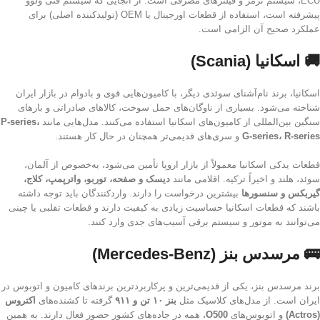
ECU، سیستم ترمز و فیلترهای مصرفی است. از آنجایی که سیستم فنی ولوو
پیشرفته است، استفاده از قطعات اورجینال یا OEM (تولیدکننده اصلی) برای
عملکرد صحیح آن الزامی است.
🚚 اسکانیا (Scania)
اسکانیا، برند نام‌آشنای سوئدی دیگر، با کامیون‌هایی قوی و بادوام در بازار ایران
شناخته می‌شود. بسیاری از ناوگان‌های حمل سوخت، کالاهای صادراتی و بارهای
سنگین بین‌المللی از کامیون‌های اسکانیا استفاده می‌کنند. مدل‌هایی مانند
P-series،
G-series، R-series
و سری‌های قدیمی‌تر همچنان در حال کار هستند.
قطعات یدکی اسکانیا معمولاً از بازار اروپا تأمین می‌شود، به‌خصوص از آلمان،
سوئد، هلند و اخیراً ترکیه. اقلامی مانند
دیسک و صفحه، توربو، واترپمپ، کلاج،
گیربکس و سنسورها
بیشترین درخواست را دارند. واردکنندگان باید توجه داشته
باشند که قطعات اسکانیا حساسیت زیادی به کیفیت دارند و قطعات تقلبی یا چینی
می‌توانند به موتور و سیستم برقی آسیب‌های جدی وارد کنند.
🚌 مرسدس بنز (Mercedes-Benz)
برند مرسدس بنز، یکی از قدیمی‌ترین و پرکاربردترین برندهای کامیون و اتوبوس در
ایران است. از مدل‌های کلاسیک مثل
بنز ۱۰ تن و ۹۱۱
گرفته تا کشنده‌های
اکتروس
(Actros)
و اتوبوس‌های
O500
، همه در جاده‌های کشور حضور فعال دارند. به همین