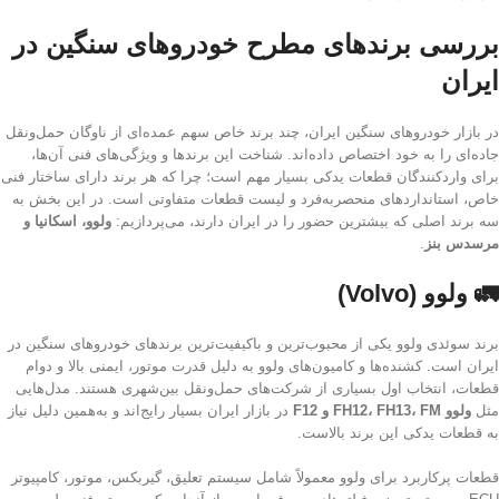
بررسی برندهای مطرح خودروهای سنگین در
ایران
در بازار خودروهای سنگین ایران، چند برند خاص سهم عمده‌ای از ناوگان حمل‌ونقل
جاده‌ای را به خود اختصاص داده‌اند. شناخت این برندها و ویژگی‌های فنی آن‌ها،
برای واردکنندگان قطعات یدکی بسیار مهم است؛ چرا که هر برند دارای ساختار فنی
خاص، استانداردهای منحصربه‌فرد و لیست قطعات متفاوتی است. در این بخش به
سه برند اصلی که بیشترین حضور را در ایران دارند، می‌پردازیم:
ولوو، اسکانیا و
مرسدس بنز
.
🚛 ولوو (Volvo)
برند سوئدی ولوو یکی از محبوب‌ترین و باکیفیت‌ترین برندهای خودروهای سنگین در
ایران است. کشنده‌ها و کامیون‌های ولوو به دلیل قدرت موتور، ایمنی بالا و دوام
قطعات، انتخاب اول بسیاری از شرکت‌های حمل‌ونقل بین‌شهری هستند. مدل‌هایی
مثل
ولوو FH12، FH13، FM و F12
در بازار ایران بسیار رایج‌اند و به‌همین دلیل نیاز
به قطعات یدکی این برند بالاست.
قطعات پرکاربرد برای ولوو معمولاً شامل سیستم تعلیق، گیربکس، موتور، کامپیوتر