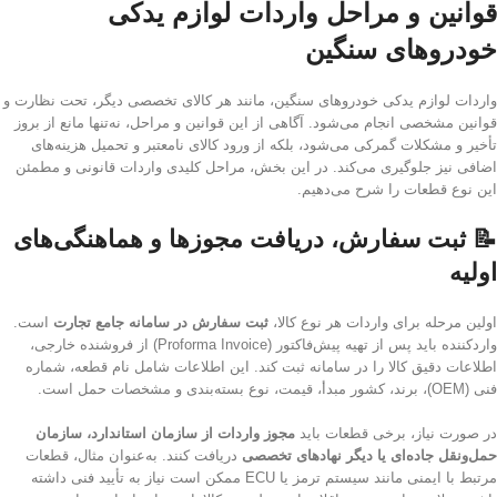
قوانین و مراحل واردات لوازم یدکی
خودروهای سنگین
واردات لوازم یدکی خودروهای سنگین، مانند هر کالای تخصصی دیگر، تحت نظارت و
قوانین مشخصی انجام می‌شود. آگاهی از این قوانین و مراحل، نه‌تنها مانع از بروز
تأخیر و مشکلات گمرکی می‌شود، بلکه از ورود کالای نامعتبر و تحمیل هزینه‌های
اضافی نیز جلوگیری می‌کند. در این بخش، مراحل کلیدی واردات قانونی و مطمئن
این نوع قطعات را شرح می‌دهیم.
📝 ثبت سفارش، دریافت مجوزها و هماهنگی‌های
اولیه
اولین مرحله برای واردات هر نوع کالا،
ثبت سفارش در سامانه جامع تجارت
است.
واردکننده باید پس از تهیه پیش‌فاکتور (Proforma Invoice) از فروشنده خارجی،
اطلاعات دقیق کالا را در سامانه ثبت کند. این اطلاعات شامل نام قطعه، شماره
فنی (OEM)، برند، کشور مبدأ، قیمت، نوع بسته‌بندی و مشخصات حمل است.
در صورت نیاز، برخی قطعات باید
مجوز واردات از سازمان استاندارد، سازمان
حمل‌ونقل جاده‌ای یا دیگر نهادهای تخصصی
دریافت کنند. به‌عنوان مثال، قطعات
مرتبط با ایمنی مانند سیستم ترمز یا ECU ممکن است نیاز به تأیید فنی داشته