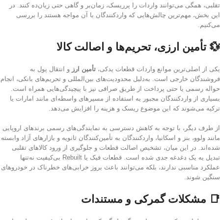
تقلبی، همگی می‌توانند واردات را پرریسک، زمان‌بر و گاهی حتی زیان‌ده کنند. در
این بخش، مهم‌ترین چالش‌هایی که واردکنندگان با آن مواجه هستند را بررسی
می‌کنیم.
💱 تأمین ارزی، تحریم‌ها و اصالت کالا
یکی از اصلی‌ترین موانع واردات قطعات یدکی،
تأمین ارز
و انتقال پول به
فروشندگان خارجی است. به‌دلیل محدودیت‌های بین‌المللی و تحریم‌های بانکی، انجام
حواله رسمی یا حتی پرداخت از طریق صرافی نیز با پیچیدگی‌هایی همراه است.
بسیاری از واردکنندگان مجبور به استفاده از مسیرهای واسطه‌ای مانند امارات یا
ترکیه می‌شوند که این موضوع ریسک و هزینه را افزایش می‌دهد.
از طرف دیگر، با توجه به کاهش دسترسی به نمایندگی‌های رسمی برندهای اروپایی
مانند ولوو، بنز و اسکانیا، واردکنندگان به تأمین‌کنندگان ثانویه و بازارهای آزاد وابسته
شده‌اند. در این میان، تشخیص اصالت قطعات و جلوگیری از ورود کالاهای تقلبی
تبدیل به یک دغدغه جدی شده است. قطعات فیک یا Rebuilt بی‌کیفیت نه‌تنها
عملکرد مناسبی ندارند، بلکه می‌توانند باعث بروز خرابی‌های خطرناک در خودروهای
سنگین شوند.
📑 مشکلات گمرکی و مستندات