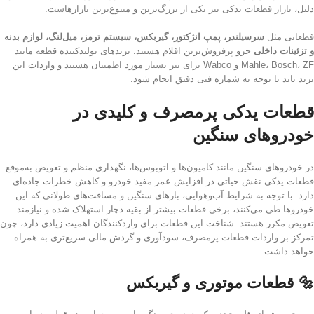
دلیل، بازار قطعات یدکی بنز یکی از بزرگ‌ترین و متنوع‌ترین بازارهاست.
قطعاتی مثل
سرسیلندر، پمپ انژکتور، گیربکس، سیستم ترمز، میل‌لنگ، لوازم بدنه
و تزئینات داخلی
جزو پرفروش‌ترین اقلام هستند. برندهای تولیدکننده قطعه مانند
Mahle، Bosch، ZF و Wabco برای بنز بسیار مورد اطمینان هستند و واردات این
برند باید با توجه به شماره فنی دقیق انجام شود.
قطعات یدکی پرمصرف و کلیدی در
خودروهای سنگین
در خودروهای سنگین مانند کامیون‌ها و اتوبوس‌ها، نگهداری منظم و تعویض به‌موقع
قطعات یدکی نقش حیاتی در افزایش عمر مفید خودرو و کاهش خطرات جاده‌ای
دارد. با توجه به شرایط آب‌وهوایی، بارهای سنگین و مسافت‌های طولانی که این
خودروها طی می‌کنند، برخی قطعات بیشتر از بقیه دچار استهلاک شده و نیازمند
تعویض مکرر هستند. شناخت این قطعات برای واردکنندگان اهمیت زیادی دارد، چون
تمرکز بر واردات قطعات پرمصرف، سودآوری و گردش مالی سریع‌تری به همراه
خواهد داشت.
🔩 قطعات موتوری و گیربکس