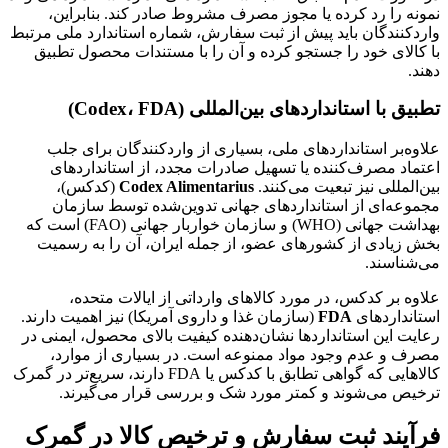
نمونه را رد کرده یا مجوز مصرف مشروط صادر کند. بنابراین،
واردکنندگان باید پیش از ثبت سفارش، شماره استاندارد ملی مرتبط
با کالای خود را جستجو کرده و آن را با مستندات محصول تطبیق
دهند.
تطبیق با استانداردهای بین‌المللی (Codex، FDA)
علاوه‌بر استانداردهای ملی، بسیاری از واردکنندگان برای جلب
اعتماد مصرف‌کننده یا تسهیل صادرات مجدد، از استانداردهای
بین‌المللی نیز تبعیت می‌کنند.
Codex Alimentarius
(کدکس)،
مجموعه‌ای از استانداردهای جهانی تدوین‌شده توسط سازمان
بهداشت جهانی (WHO) و سازمان خواربار جهانی (FAO) است که
بخش زیادی از کشورهای عضو، از جمله ایران، آن را به رسمیت
می‌شناسند.
علاوه بر کدکس، در مورد کالاهای وارداتی از ایالات متحده،
استانداردهای
FDA
(سازمان غذا و داروی آمریکا) نیز اهمیت دارند.
رعایت این استانداردها نشان‌دهنده کیفیت بالای محصول، ایمنی در
مصرف و عدم وجود مواد ممنوعه است. در بسیاری از موارد،
کالاهایی که گواهی تطابق با کدکس یا FDA دارند، سریع‌تر در گمرک
ترخیص می‌شوند و کمتر مورد شک و بررسی قرار می‌گیرند.
فرآیند ثبت سفارش و ترخیص کالا در گمرک