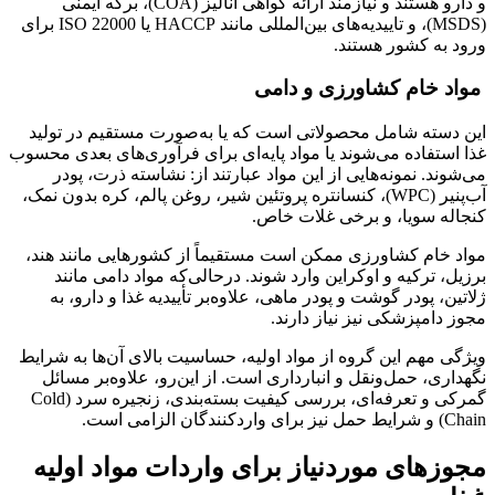
و دارو هستند و نیازمند ارائه گواهی آنالیز (COA)، برگه ایمنی
(MSDS)، و تاییدیه‌های بین‌المللی مانند HACCP یا ISO 22000 برای
ورود به کشور هستند.
مواد خام کشاورزی و دامی
این دسته شامل محصولاتی است که یا به‌صورت مستقیم در تولید
غذا استفاده می‌شوند یا مواد پایه‌ای برای فرآوری‌های بعدی محسوب
می‌شوند. نمونه‌هایی از این مواد عبارتند از: نشاسته ذرت، پودر
آب‌پنیر (WPC)، کنسانتره پروتئین شیر، روغن پالم، کره بدون نمک،
کنجاله سویا، و برخی غلات خاص.
مواد خام کشاورزی ممکن است مستقیماً از کشورهایی مانند هند،
برزیل، ترکیه و اوکراین وارد شوند. درحالی‌که مواد دامی مانند
ژلاتین، پودر گوشت و پودر ماهی، علاوه‌بر تأییدیه غذا و دارو، به
مجوز دامپزشکی نیز نیاز دارند.
ویژگی مهم این گروه از مواد اولیه، حساسیت بالای آن‌ها به شرایط
نگهداری، حمل‌ونقل و انبارداری است. از این‌رو، علاوه‌بر مسائل
گمرکی و تعرفه‌ای، بررسی کیفیت بسته‌بندی، زنجیره سرد (Cold
Chain) و شرایط حمل نیز برای واردکنندگان الزامی است.
مجوزهای موردنیاز برای واردات مواد اولیه