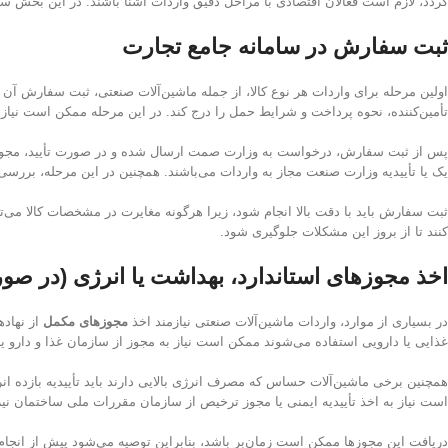
گردد، لازم است فعالان اقتصادی با مراحل دقیق واردات آشنا باشند. در این بخش س
ثبت سفارش در سامانه جامع تجارت
اولین مرحله برای واردات هر نوع کالا، از جمله ماشین‌آلات صنعتی، ثبت سفارش آن 
تأمین‌کننده، نحوه پرداخت و شرایط حمل را درج کند. در این مرحله ممکن است نیاز به دریافت پروفرما (Proforma Invoice) یا پیش‌
پس از ثبت سفارش، درخواست به وزارت صمت ارسال شده و در صورت تأیید، مجوز او
یک یا تأییدیه وزارت صنعت مجاز به واردات می‌باشند. همچنین در این مرحله، بررسی تعرفه گمرکی و کد HS کالا نیز انجام می‌شود که در تعیی
ثبت سفارش باید با دقت بالا انجام شود، زیرا هرگونه مغایرت در مشخصات کالا م
کنند تا از بروز این مشکلات جلوگیری شود.
اخذ مجوزهای استاندارد، بهداشت یا انرژی (در صور
در بسیاری از موارد، واردات ماشین‌آلات صنعتی نیازمند اخذ
مجوزهای مکمل
از نهاده
غذایی یا دارویی استفاده می‌شوند ممکن است نیاز به مجوز از سازمان غذا و دارو یا
همچنین برخی ماشین‌آلات حساس که مصرف انرژی بالایی دارند باید تأییدیه بازده انر
است نیاز به اخذ تأییدیه ایمنی یا مجوز ترخیص از سازمان مقررات ملی ساختمان نیز
دریافت این مجوزها ممکن است زمان‌بر باشد، بنابراین توصیه می‌شود پیش از ان