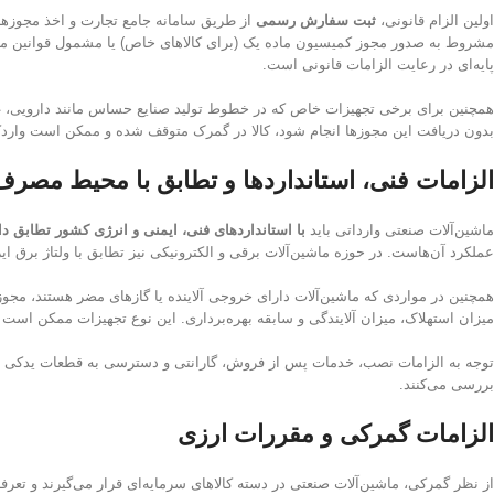
اولین الزام قانونی،
ثبت سفارش رسمی
از طریق سامانه جامع تجارت و اخذ مجوزها
پایه‌ای در رعایت الزامات قانونی است.
همچنین برای برخی تجهیزات خاص که در خطوط تولید صنایع حساس مانند دارویی، غذ
بدون دریافت این مجوزها انجام شود، کالا در گمرک متوقف شده و ممکن است وارد
الزامات فنی، استانداردها و تطابق با محیط مصرف
ماشین‌آلات صنعتی وارداتی باید
با استانداردهای فنی، ایمنی و انرژی کشور تطابق دا
عملکرد آن‌هاست. در حوزه ماشین‌آلات برقی و الکترونیکی نیز تطابق با ولتاژ برق ایران (۳۸۰ ولت سه‌فاز، ۵۰ هرتز) الزامی است. در غیر این‌صورت، راه‌اندازی دستگاه ممکن نیست یا به تجهیزات جانبی پرهزینه
همچنین در مواردی که ماشین‌آلات دارای خروجی آلاینده یا گازهای مضر هستند، مج
میزان استهلاک، میزان آلایندگی و سابقه بهره‌برداری. این نوع تجهیزات ممکن است 
توجه به الزامات نصب، خدمات پس از فروش، گارانتی و دسترسی به قطعات یدکی نیز 
بررسی می‌کنند.
الزامات گمرکی و مقررات ارزی