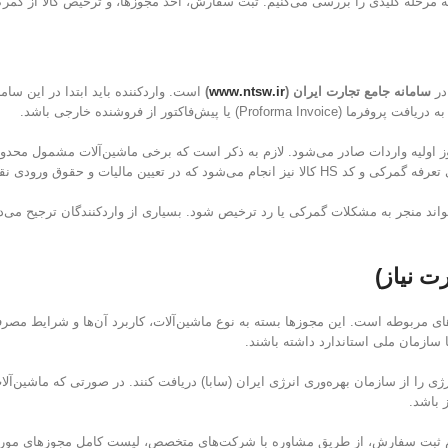
ه مرحله کلیدی را بررسی می‌کنیم: ثبت سفارش، اخذ مجوزها، و ترخیص کالا از گمر
در
سامانه جامع تجارت ایران (
www.ntsw.ir
)
است. واردکننده باید ابتدا در این سا
فاکتور از فروشنده خارجی باشد.
لیه واردات صادر می‌شود. لازم به ذکر است که برخی ماشین‌آلات مشمول محدودی
ن مالیات و حقوق ورودی نقش دارد.
ی‌تواند منجر به مشکلات گمرکی یا رد ترخیص شود. بسیاری از واردکنندگان ترجیح
ت نیاز)
ای مربوطه است. این مجوزها بسته به نوع ماشین‌آلات، کاربرد آن‌ها و شرایط مصرف‌
 سازمان ملی استاندارد داشته باشند.
ژی را از سازمان بهره‌وری انرژی ایران (سابا) دریافت کنند. در صورتی که ماشین‌آ
 باشد.
جام ثبت سفارش، از طریق مشاوره با شرکت‌های متخصص، لیست کامل مجوزهای مورد 