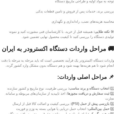
توجه به مواد اولیه و طراحی مارپیچ دستگاه
بررسی برند، خدمات پس از فروش و تامین قطعات یدکی
محاسبه هزینه‌های نصب، راه‌اندازی و نگهداری
🛠️
نکته طلایی:
همیشه قبل از خرید، با کارشناسان فنی مشورت کنید و نمونه
تولیدی دستگاه را بررسی کنید تا کیفیت محصول نهایی تضمین شود.
🚚 مراحل واردات دستگاه اکسترودر به ایران
واردات دستگاه اکسترودر یک فرآیند تخصصی است که باید مرحله به مرحله با دقت
انجام شود تا هم هزینه‌ها بهینه شود و هم دستگاه بدون مشکل وارد کشور گردد.
📌
مراحل اصلی واردات:
1️⃣
انتخاب دستگاه و برند مناسب:
بررسی ظرفیت، نوع مارپیچ و کشور سازنده
2️⃣
ثبت سفارش و دریافت مجوزها:
اخذ تاییدیه از سازمان‌های مربوطه و سامانه
تجارت
3️⃣
بازرسی پیش از حمل (PSI):
بررسی کیفیت و اصالت کالا قبل از ارسال
4️⃣
حمل بین‌المللی:
انتخاب حمل دریایی یا هوایی بسته به وزن و فوریت
5️⃣
ترخیص گمرکی:
ارائه اسناد حمل، پرداخت حقوق ورودی و دریافت دستگاه