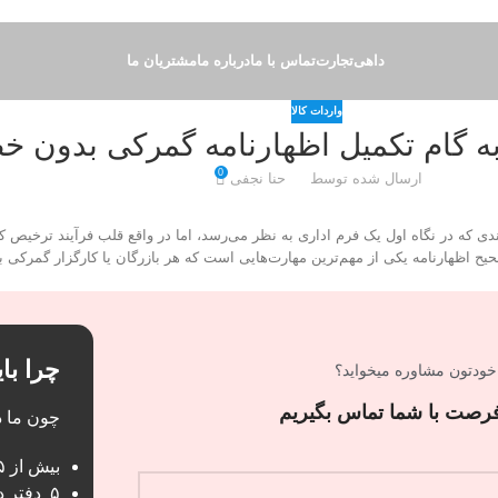
داهی‌تجارت
تماس با ما
درباره ما
مشتریان ما
واردات کالا
به گام تکمیل اظهارنامه گمرکی بدون خ
0
ارسال شده توسط
حنا نجفی
ندی که در نگاه اول یک فرم اداری به نظر می‌رسد، اما در واقع قلب فرآیند ترخیص ک
ح اظهارنامه یکی از مهم‌ترین مهارت‌هایی است که هر بازرگان یا کارگزار گمرکی با
چرا با
خودتون مشاوره میخواید؟
ن فرصت با شما تماس بگیریم
چون ما د
بیش از ۲۵ سال تجربه در امر بازرگانی
۵ دفتر در گمرک‌ها و بنادر مهم کشور