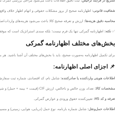
تسریع در فرآیند ترخیص:
ثبت دقیق اطلاعات باعث می‌شود مراحل بررسی گمرک سری
شفافیت قانونی:
اظهارنامه صحیح از بروز مشکلات حقوقی و اتهام اظهار خلاف واقع 
محاسبه دقیق هزینه‌ها:
ارزش و تعرفه صحیح کالا باعث می‌شود هزینه‌های واردات/ص
✅
نکته:
اظهارنامه گمرکی تنها یک فرم نیست؛ بلکه سندی استراتژیک است که موفقی
بخش‌های مختلف اظهارنامه گمرکی
برای تکمیل اظهارنامه به‌صورت صحیح، باید با بخش‌های مختلف آن آشنا باشید. هر
📌 اجزای اصلی اظهارنامه:
اطلاعات هویتی واردکننده یا صادرکننده:
شامل نام، کد اقتصادی، شماره ثبت سفارش 
مشخصات کالا:
تعداد، وزن خالص و ناخالص، ارزش CIF (قیمت + بیمه + حمل) و شرح دقیق کالا.
تعرفه و کد HS:
تعیین‌کننده حقوق ورودی و عوارض گمرکی.
اطلاعات حمل‌ونقل:
شامل شماره بارنامه، نوع حمل (دریایی، هوایی، زمینی) و مسیر