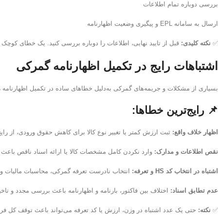
بررسی دوباره تمام اطلاعات
ارسال به سامانه EPL و پیگیری وضعیت اظهارنامه
✅
نکته کلیدی:
قبل از تایید نهایی، اطلاعات را دوباره بررسی کنید. یک خطای کوچک د
اشتباهات رایج در تکمیل اظهارنامه گمرکی
بسیاری از مشکلات و جریمه‌های گمرکی به‌دلیل خطاهای ساده در تکمیل اظهارنامه رخ
📌 رایج‌ترین خطاها:
اظهار خلاف واقع:
ثبت ارزش کمتر یا تغییر نوع کالا برای کاهش حقوق ورودی، از رایج
نقص اطلاعات و مدارک:
وارد نکردن کامل مشخصات کالا یا ارائه اسناد ناقص باعث ت
اشتباه در انتخاب کد HS و تعرفه:
انتخاب نادرست تعرفه گمرکی، محاسبات مالیات و عو
عدم تطابق اسناد:
اختلاف بین فاکتور، بارنامه و اظهارنامه باعث بررسی مجدد و تا
✅
نکته:
حتی یک عدد اشتباه در وزن، ارزش یا کد تعرفه می‌تواند باعث توقف کل ف